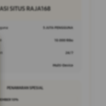
SI SITUS RAJA168
gguna
5 JUTA PENGGUNA
t
10.000 Ribu
rt
24/7
Multi-Device
PENAWARAN SPESIAL
EMBER 10%