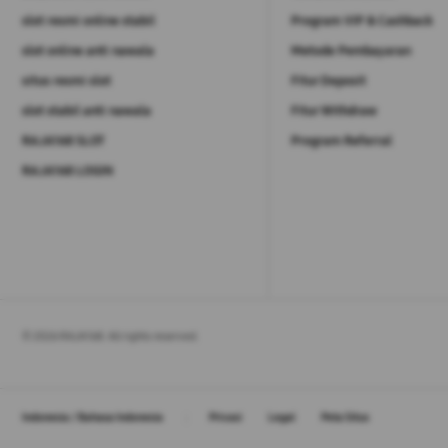
slot resmi online stabil
Program VIP & Cashback
slot online anti nawala
Metode Pembayaran
situs resmi slot
Fitur Deposit
slot stabil anti nawala
Fitur Withdraw
RAJA168 SLOT
Program Referral
RAJA168 LOGIN
© 2026 RAJA168. All rights reserved.
Privasi
Legal
Peta Situs
Indonesia / Bahasa Indonesia