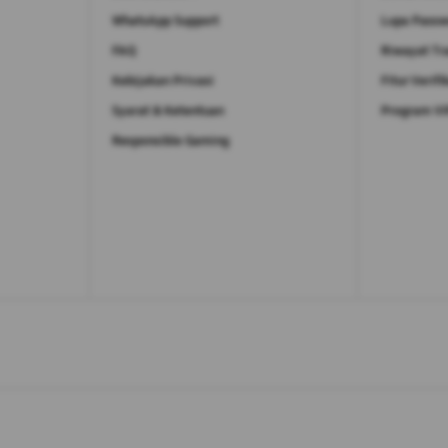
WhatsApp Support
Lupa Passw
FAQ
Riwayat Tr
Kebijakan Privasi
Fitur Verifi
Syarat & Ketentuan
Program VI
Responsible Gaming