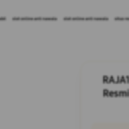
abil
slot online anti nawala
slot online anti nawala
situs r
RAJA1
Resmi