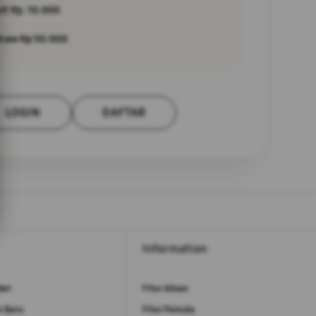
it Rp. 10.000
raw Rp 50.000
LOGIN
DAFTAR
Information
ber
Fitur Akses
n Baru
Fitur Pemula