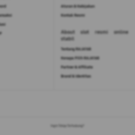
ord
Aturan & Kebijakan
ansaksi
Kontak Resmi
kasi
About slot resmi online
P
stabil
Tentang RAJA168
Kenapa Pilih RAJA168
Partner & Affiliate
Brand & Identitas
Ingin Tetap Terhubung?